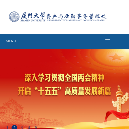
MENU
1
3
4
5
2