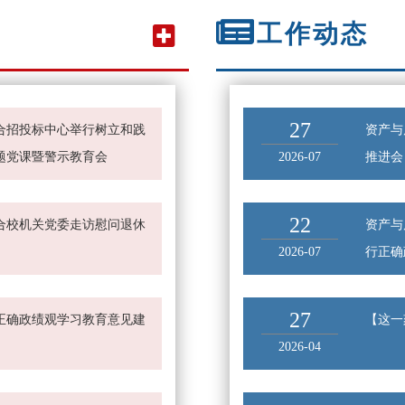
工作动态
27
合招投标中心举行树立和践
资产与
题党课暨警示教育会
2026-07
推进会
22
合校机关党委走访慰问退休
资产与
2026-07
行正确
27
正确政绩观学习教育意见建
【这一
2026-04