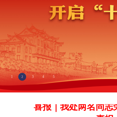
1
3
4
5
2
喜报｜我处两名同志
喜报