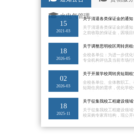
水电气管理
关于清退各类保证金的通知
15
关于清退各类保证金的通知 各
2021-03
之前收取的保证金，因项目
保证金退还要求，请仍未办
理。2017年1月1日至2020年
关于调整思明校区周转房租
18
全校各单位：为进一步优化
2026-05
专业机构评估及当前市场行情
周转房租金标准将进行以下调
的，调整为60元/月・㎡；2
关于开展学校周转房短期租
为50元/月・㎡；3. 原租金
02
月・㎡。无论新签或正在履
全校各单位、全体教职工、
2026-03
的新标准，承租人无需另行
短期住房的需求，优化学校
金。特此通知。资产与后勤事务管
用秩序，现就周转房短期租
申请对象1.学校教职工（
关于征集我校工程建设领域
属相关单位劳务派遣人员等）
18
生；3.学校各学院、职能
关于征集我校工程建设领域
2025-11
需要申请周转用房的单位）
校采购专家库结构，现公开
请：通过企业微信短期租赁住
条件的教工踊跃报名或推荐
道德，廉洁自律，遵纪守法
记录；2.具有工程建设类