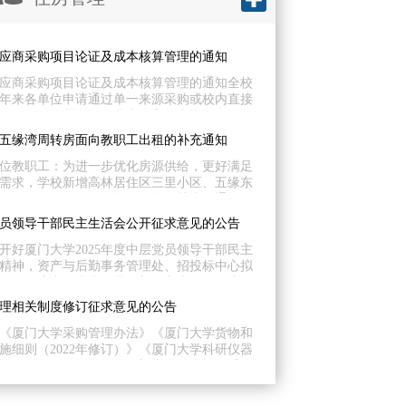
应商采购项目论证及成本核算管理的通知
应商采购项目论证及成本核算管理的通知全校
年来各单位申请通过单一来源采购或校内直接
购的项目不断增多，我办在审核中发现个别单
不充分，适用范围和标准把握不准确、专家论
五缘湾周转房面向教职工出租的补充通知
本核算依据不清、定价合理性不足等问题，为
工作，现就有关事项通知如下：一、规范完整
位教职工：为进一步优化房源供给，更好满足
夯实论证工作质量只能从唯一供应商处采购，
需求，学校新增高林居住区三里小区、五缘东
采购方式的货物和服务政府采购项目，...
，面向教职工开放租赁。现将有关事项通知如
租金标准1. 高林居住区三里周转房：32套，租
层党员领导干部民主生活会公开征求意见的公告
月计收；2. 五缘湾片区周转房：5套，租金按37
。二、维修责任说明房屋主体结构维修维护：使
开好厦门大学2025年度中层党员领导干部民主
出，学校进行必要的配合；房屋内部装修、门
精神，资产与后勤事务管理处、招投标中心拟
及家具家电等非主体结构项目：...
2025年度中层党员领导干部民主生活会。为全
，增强民主生活会的针对性，切实开好这次民
理相关制度修订征求意见的公告
向师生广泛征求意见建议，欢迎广大师生对资
理处、招投标中心领导班子及班子成员提出意
《厦门大学采购管理办法》《厦门大学货物和
您的宝贵意见于2026年1月8日前发送至电子邮
施细则（2022年修订）》《厦门大学科研仪器
.edu.cn（...
则（2021年修订）》《厦门大学修缮工程采购
2022年修订）》《厦门大学图书资料采购工作
22年修订）》等几份学校采购管理制度进行修订