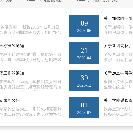
关于加强唯一供
09
供应商： 我校2016年12月31日
关于加强唯一供
2026-06
结束或履约期满等原因，均已符合
各用户单位：近
理保证金退还手续的单位尽快办
采购方式进行采
12月31日，符合退...
位存在市场调研
金标准的通知
关于新增高林、
证质量不高、成
21
进一步规范管理
学校周转房资源配置，根据第三方
全校各单位、各
2026-04
提交申请材料，
，自2026年6月1日起，思明校区
教职工短期住宿
拟采用单一来源
整：1. 原租金标准65元/月・㎡
三里小区周转房
. 原租金标准52元/月・㎡的，调整
下：一、房源及
赁工作的通知
关于2025中
标准45元/月・㎡的，调整为40元/
金按32元/㎡/
30
行的租赁合同，均统一适用调整后
元/㎡/月计收
在校学生：为满足学校相关人群对
根据《关于认真
2025-12
申请，我处将自动按新标准核算租
用物业公维金支
住房资源配置，规范房源管理与使
生活会的通知》
理处2026年5月18日...
窗、水电、厨卫
赁申请及管理事宜通知如下：一、
于近期联合召开
含在编人员、准聘制人员、校本级下
面准确查摆问题
专家的公告
关于学校采购管
；2.年满18周岁的在校在读研究
主生活会，现面
01
部门（因对外协作、项目攻坚等工作
产与后勤事务管
专家的公告为进一步优化和完善我
我办近期计划对
2025-07
。二、申请要求及材料1.教职工申
见与建议。请将
征集工程建设领域专家，欢迎符合
服务采购工作实
房模块提交申请，...
箱：xmuzcc@xmu
。一、资格条件1.具有良好的职业
设备采购实施细
，无行贿、受贿、欺诈等不良信用
工作实施细则（
中级及以上技术职称或注册执业资
实施细则（20