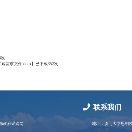
8
次
需求文件.docx
】已下载
352
次
联系我们
部政府采购网
地址：厦门大学思明校