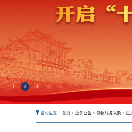
1
2
4
5
3
当前位置：
首页
>
业务公告
>
货物服务采购
>
正