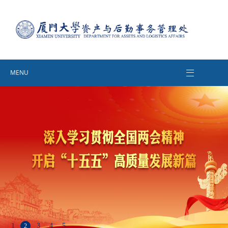
MENU
1
3
4
5
2